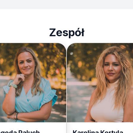
Zespół
agoda Paluch
Karolina Kortyla