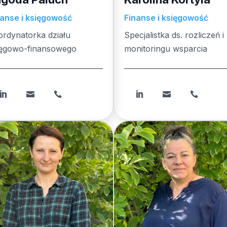
nanse i księgowość
Finanse i księgowość
ordynatorka działu
Specjalistka ds. rozliczeń i
ięgowo-finansowego
monitoringu wsparcia





