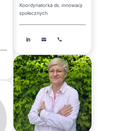
Koordynatorka ds. innowacji
społecznych
S


