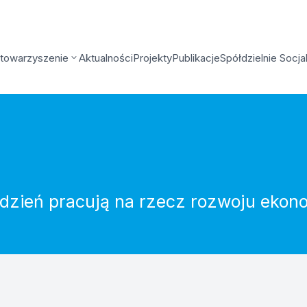
towarzyszenie
Aktualności
Projekty
Publikacje
Spółdzielnie Socja
o dzień pracują na rzecz rozwoju ekon