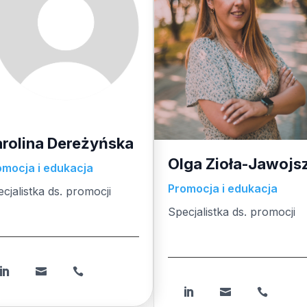
rolina Dereżyńska
Olga Zioła-Jawojs
omocja i edukacja
Promocja i edukacja
cjalistka ds. promocji
cjalistka ds. promocji
Specjalistka ds. promocji
Specjalistka ds. promocji





