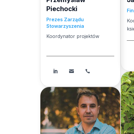
Piechocki
Fi
Prezes Zarządu
Ko
Stowarzyszenia
ks
Koordynator projektów
Koordynator projektów


