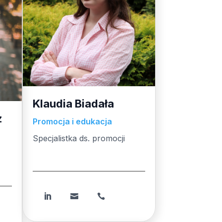
Klaudia Biadała
z
Promocja i edukacja
Specjalistka ds. promocji
Specjalistka ds. promocji


