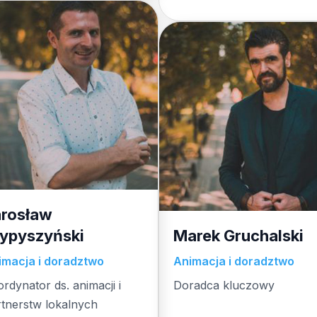
arosław
ypyszyński
Marek Gruchalski
imacja i doradztwo
Animacja i doradztwo
rdynator ds. animacji i
Doradca kluczowy
doradc
rtnerstw lokalnych
doradca kluczowy