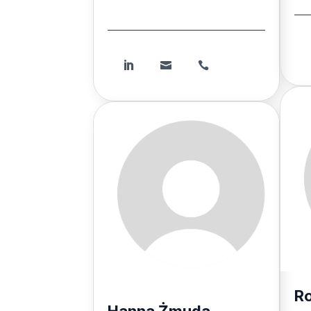
Specjalistka ds. promocji



Ro