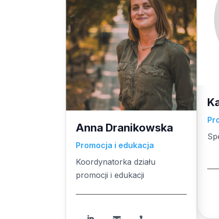
Ka
Pr
Anna Dranikowska
Spe
Promocja i edukacja
Spe
Koordynatorka działu
promocji i edukacji


