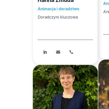
Hanna Żmuda
An
Animacja i doradztwo
An
Doradczyni kluczowa
An
Doradczyni kluczowa
An
Doradczyni kluczowa


