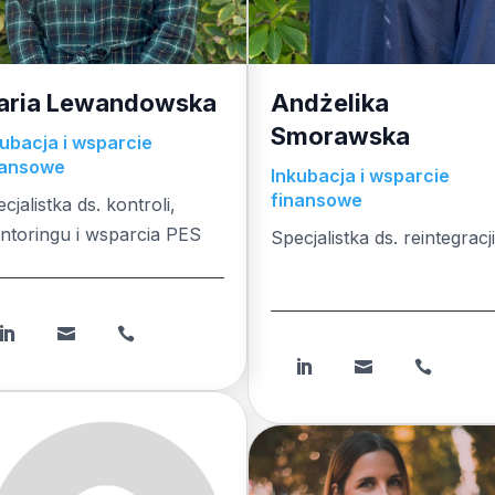
aria Lewandowska
Andżelika
Smorawska
kubacja i wsparcie
nansowe
Inkubacja i wsparcie
finansowe
cjalistka ds. kontroli,
ntoringu i wsparcia PES
Specjalistka ds. reintegracji
Specjalistka ds. reintegracji





