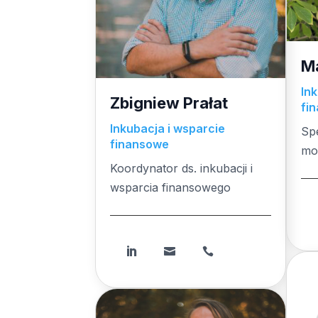
M
In
Zbigniew Prałat
fi
Inkubacja i wsparcie
Spe
finansowe
mo
Koordynator ds. inkubacji i
wsparcia finansowego


