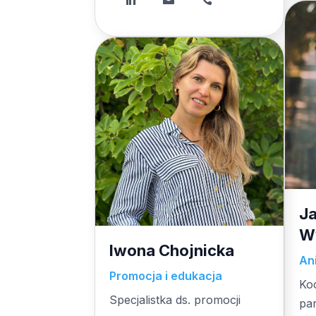
J
W
Iwona Chojnicka
An
Promocja i edukacja
Koo
Specjalistka ds. promocji
pa