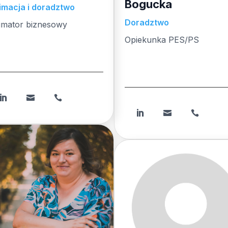
Bogucka
imacja i doradztwo
Doradztwo
imator biznesowy
imator biznesowy
Opiekunka PES/PS
imator biznesowy
Opiekunka
PES/PSOpiekunka PES/P





