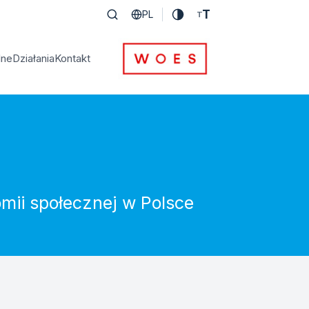
T
PL
T
lne
Działania
Kontakt
omii społecznej w Polsce