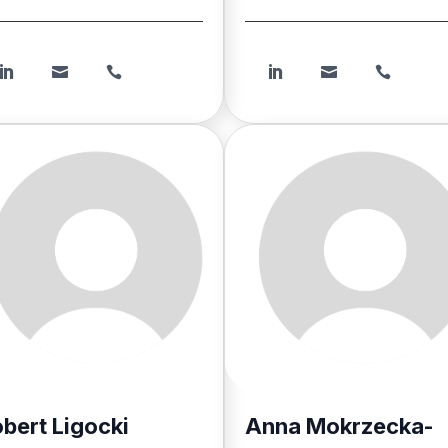






bert Ligocki
Anna Mokrzecka-