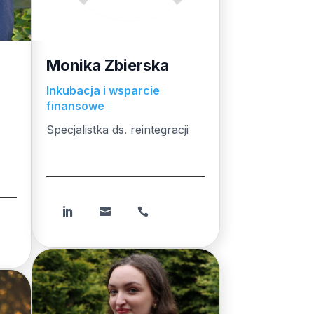
Monika Zbierska
Inkubacja i wsparcie
finansowe
Specjalistka ds. reintegracji
Specjalistka ds. reintegracji


