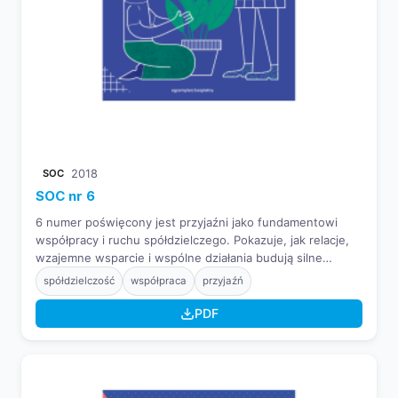
SOC
2018
SOC nr 6
6 numer poświęcony jest przyjaźni jako fundamentowi
współpracy i ruchu spółdzielczego. Pokazuje, jak relacje,
wzajemne wsparcie i wspólne działania budują silne
społeczności oraz inspirują do społecznych inicjatyw.
spółdzielczość
współpraca
przyjaźń
PDF