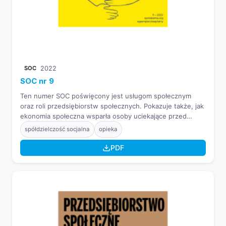
SOC
2022
SOC nr 9
Ten numer SOC poświęcony jest usługom społecznym
oraz roli przedsiębiorstw społecznych. Pokazuje także, jak
ekonomia społeczna wsparła osoby uciekające przed
wojną w Ukrainie, udowadniając swoje znaczenie w
spółdzielczość socjalna
opieka
niesieniu pomocy.
PDF