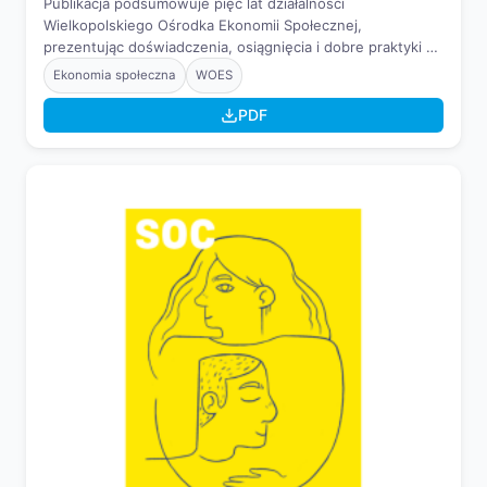
Publikacja podsumowuje pięć lat działalności
Wielkopolskiego Ośrodka Ekonomii Społecznej,
prezentując doświadczenia, osiągnięcia i dobre praktyki w
rozwoju ekonomii społecznej oraz inspiracje do tworzenia i
Ekonomia społeczna
WOES
wzmacniania przedsiębiorstw społecznych.
PDF