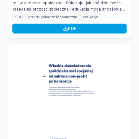
roli w ekonomii społecznej. Pokazuje, jak spółdzielczość,
przedsiębiorczość społeczna i edukacja mogą angażować
młode osoby oraz rozwijać ich kompetencje i postawy
SOC
przedsiębiorczość społeczna
edukacja
obywatelskie.
PDF