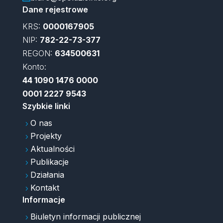
Dane rejestrowe
KRS:
0000167905
NIP:
782-22-73-377
REGON:
634500631
Konto:
44 1090 1476 0000
0001 2227 9543
Szybkie linki
O nas
5
Projekty
5
Aktualności
5
Publikacje
5
Działania
5
Kontakt
5
Informacje
Biuletyn informacji publicznej
5