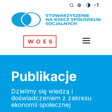
T
T
a
Publikacje
Dzielimy się wiedzą i
doświadczeniem z zakresu
ekonomii społecznej