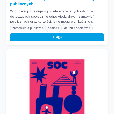
publicznych
W publikacji znajduje się wiele użytecznych informacji
dotyczących społecznie odpowiedzialnych zamówień
publicznych oraz korzyści, jakie mogą wynikać z ich
stosowania zarówno dla jednostek samorządu
zamówienia publiczne
samoes
klauzule społeczne
terytorialnego, jak i przedsiębiorstw społecznych. Swoimi
doświadczeniami dzielą się tutaj przedstawiciele obu
PDF
sektorów, wskazując na wyzwania, pułapki, a także
satysfakcję płynącą z udanej współpracy.