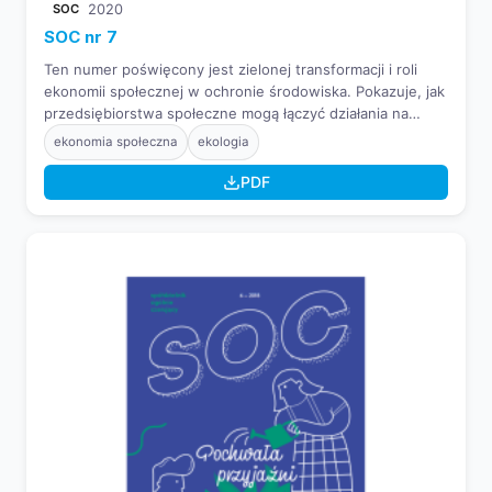
SOC
2020
SOC nr 7
Ten numer poświęcony jest zielonej transformacji i roli
ekonomii społecznej w ochronie środowiska. Pokazuje, jak
przedsiębiorstwa społeczne mogą łączyć działania na
rzecz ludzi z troską o klimat, wspierając zrównoważony
ekonomia społeczna
ekologia
rozwój i ekologiczne rozwiązania.
PDF