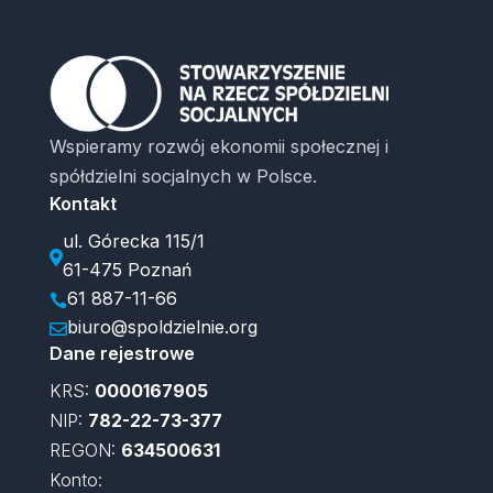
Wspieramy rozwój ekonomii społecznej i
spółdzielni socjalnych w Polsce.
Kontakt
ul. Górecka 115/1

61-475 Poznań
61 887-11-66

biuro@spoldzielnie.org

Dane rejestrowe
KRS:
0000167905
NIP:
782-22-73-377
REGON:
634500631
Konto: