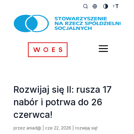
T
T
a
Rozwijaj się II: rusza 17
nabór i potrwa do 26
czerwca!
przez
aniad@
|
cze 22, 2026
|
rozwijaj się!