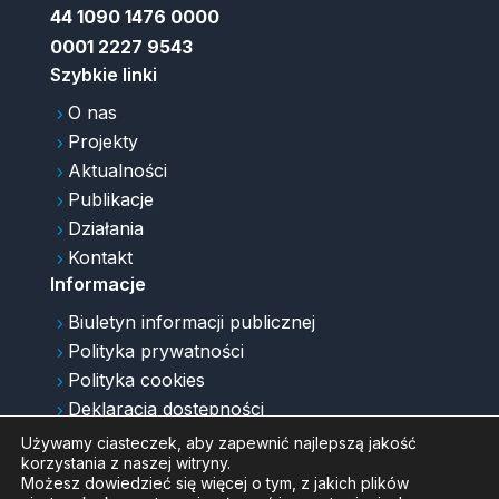
44 1090 1476 0000
0001 2227 9543
Szybkie linki
O nas
5
Projekty
5
Aktualności
5
Publikacje
5
Działania
5
Kontakt
5
Informacje
Biuletyn informacji publicznej
5
Polityka prywatności
5
Polityka cookies
5
Deklaracja dostępności
5
Newsletter
5
Używamy ciasteczek, aby zapewnić najlepszą jakość
korzystania z naszej witryny.
Archiwum strony
5
Możesz dowiedzieć się więcej o tym, z jakich plików